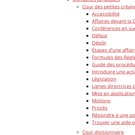
Cour des petites créan
Accessibilité
Affaires devant la
Conférences en vue
Défaut
Dépôt
Étapes d’une affai
Formules des Règle
Guide des procédur
Introduire une act
Législation
Lignes directrices
Mise en applicatio
Motions
Procès
Répondre à une po
Trouver une aide o
Cour divisionnaire