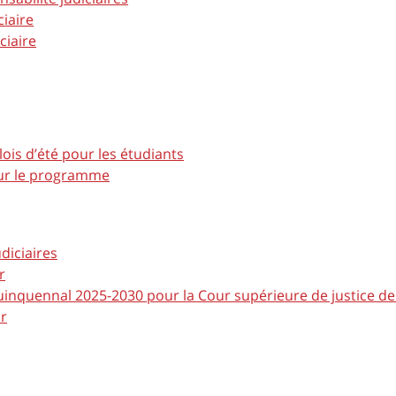
iaire
ciaire
is d’été pour les étudiants
ur le programme
diciaires
r
uinquennal 2025-2030 pour la Cour supérieure de justice de 
ur