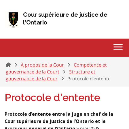
Passer au contenu
Cour supérieure de justice de
l'Ontario
Home
À propos de la Cour
Compétence et
gouvernance de la Court
Structure et
gouvernance de la Cour
Protocole d’entente
Protocole d’entente
Protocole d’entente entre la juge en chef de la
Cour supérieure de justice de l’Ontario et le
5 mai 2008
Procureur général de l’Ontario