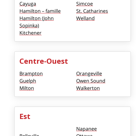
Cayuga
Simcoe
Hamilton – famille
St. Catharines
Hamilton (John
Welland
Sopinka)
Kitchener
Centre-Ouest
Brampton
Orangeville
Guelph
Owen Sound
Milton
Walkerton
Est
Napanee