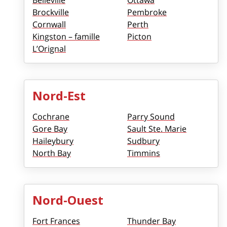
Belleville
Ottawa
Brockville
Pembroke
Cornwall
Perth
Kingston – famille
Picton
L’Orignal
Nord-Est
Cochrane
Parry Sound
Gore Bay
Sault Ste. Marie
Haileybury
Sudbury
North Bay
Timmins
Nord-Ouest
Fort Frances
Thunder Bay