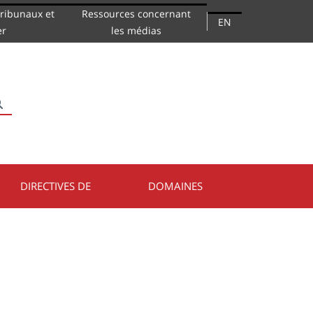
ribunaux et
Ressources concernant
EN
er
les médias
RECHERCHER
DIRECTIVES DE
DOMAINES
PRATIQUE
JURIDIQUES