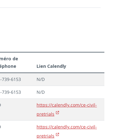
méro de
léphone
Lien Calendly
-739-6153
N/D
-739-6153
N/D
D
https://calendly.com/ce-civil-
pretrials
D
https://calendly.com/ce-civil-
pretrials