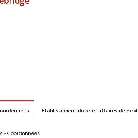
cebridge
 Coordonnées
Établissement du rôle -affaires de droi
les - Coordonnées