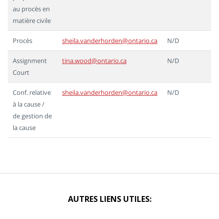
au procès en
matière civile
Procès
sheila.vanderhorden@ontario.ca
N/D
Assignment
tina.wood@ontario.ca
N/D
Court
Conf. relative
sheila.vanderhorden@ontario.ca
N/D
à la cause /
de gestion de
la cause
AUTRES LIENS UTILES: