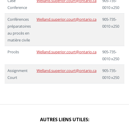
Case
Welland.superior.court@ontario.ca
905-735-
Conference
0010 x250
Conférences
Welland.superior.court@ontario.ca
905-735-
préparatoires
0010 x250
au procès en
matière civile
Procès
Welland.superior.court@ontario.ca
905-735-
0010 x250
Assignment
Welland.superior.court@ontario.ca
905-735-
Court
0010 x250
AUTRES LIENS UTILES: