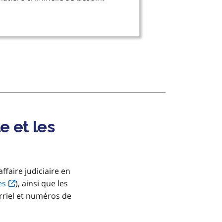
e et les
faire judiciaire en
es
), ainsi que les
rriel et numéros de