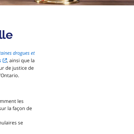
lle
taines drogues et
s
, ainsi que la
r de justice de
’Ontario.
tamment les
ur la façon de
mulaires se