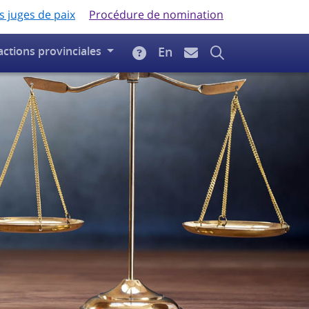
s juges de paix
Procédure de nomination
actions provinciales
En