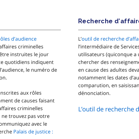
Recherche d’affaire
rôles d’audience
L’
outil de recherche d’affa
affaires criminelles
l’intermédiaire de Service
tre instruites le jour
utilisateurs (quiconque a
ce quotidiens indiquent
chercher des renseignemen
l’audience, le numéro de
en cause des adultes devan
on.
notamment les dates d’aud
comparution, en saisissan
inscrites aux rôles
dénonciation.
amment de causes faisant
affaires criminelles
L’outil de recherche d
 ne trouvez pas votre
 communiquez avec le
cherche
Palais de justice :