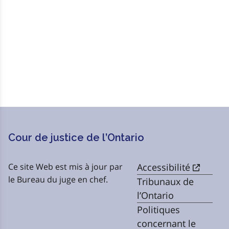
Cour de justice de l’Ontario
Ce site Web est mis à jour par
Accessibilité
le Bureau du juge en chef.
Tribunaux de
l’Ontario
Politiques
concernant le