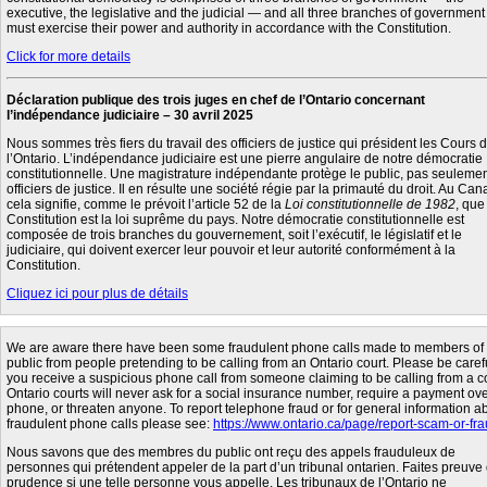
executive, the legislative and the judicial — and all three branches of government
must exercise their power and authority in accordance with the Constitution.
Click for more details
Déclaration publique des trois juges en chef de l’Ontario concernant
l’indépendance judiciaire – 30 avril 2025
Nous sommes très fiers du travail des officiers de justice qui président les Cours 
l’Ontario. L’indépendance judiciaire est une pierre angulaire de notre démocratie
constitutionnelle. Une magistrature indépendante protège le public, pas seulemen
officiers de justice. Il en résulte une société régie par la primauté du droit. Au Can
cela signifie, comme le prévoit l’article 52 de la
Loi constitutionnelle de 1982
, que
Constitution est la loi suprême du pays. Notre démocratie constitutionnelle est
composée de trois branches du gouvernement, soit l’exécutif, le législatif et le
judiciaire, qui doivent exercer leur pouvoir et leur autorité conformément à la
Constitution.
Cliquez ici pour plus de détails
We are aware there have been some fraudulent phone calls made to members of 
public from people pretending to be calling from an Ontario court. Please be carefu
you receive a suspicious phone call from someone claiming to be calling from a co
Ontario courts will never ask for a social insurance number, require a payment ove
phone, or threaten anyone. To report telephone fraud or for general information a
fraudulent phone calls please see:
https://www.ontario.ca/page/report-scam-or-fr
Nous savons que des membres du public ont reçu des appels frauduleux de
personnes qui prétendent appeler de la part d’un tribunal ontarien. Faites preuve
prudence si une telle personne vous appelle. Les tribunaux de l’Ontario ne