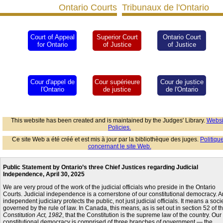
Ontario Courts
Tribunaux de l'Ontario
Court of Appeal
Superior Court
Ontario Court
for Ontario
of Justice
of Justice
Cour d'appel de
Cour supérieure
Cour de justice
l'Ontario
de justice
de l'Ontario
This website has been created and is maintained by the Judges' Library.
Websi
Policies.
Ce site Web a été créé et est mis à jour par la bibliothèque des juges.
Politiqu
concernant le site Web.
Public Statement by Ontario’s three Chief Justices regarding Judicial
Independence, April 30, 2025
We are very proud of the work of the judicial officials who preside in the Ontario
Courts. Judicial independence is a cornerstone of our constitutional democracy. A
independent judiciary protects the public, not just judicial officials. It means a soci
governed by the rule of law. In Canada, this means, as is set out in section 52 of t
Constitution Act, 1982
, that the Constitution is the supreme law of the country. Our
constitutional democracy is comprised of three branches of government — the