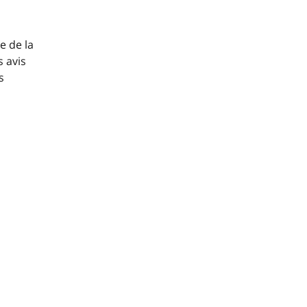
e de la
s avis
s