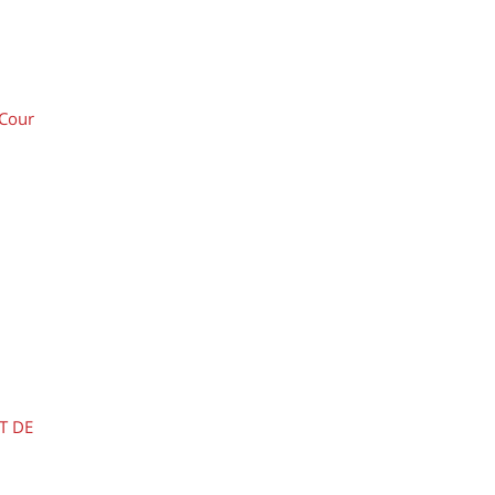
(Cour
T DE