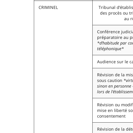
CRIMINEL
Tribunal d’établi
des procès ou tr
au r
Conférence judici
préparatoire au p
*d’habitude par co
téléphonique*
Audience sur le 
Révision de la mis
sous caution
*virt
sinon en personne 
lors de l’établisse
Révision ou modifi
mise en liberté s
consentement
Révision de la dé