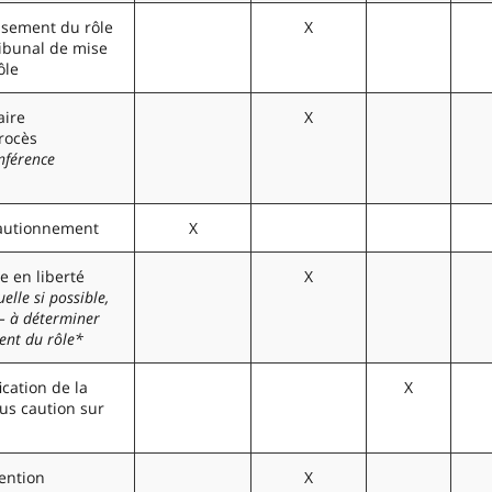
ssement du rôle
X
ibunal de mise
ôle
aire
X
rocès
nférence
cautionnement
X
e en liberté
X
uelle si possible,
– à déterminer
ment du rôle*
cation de la
X
ous caution sur
tention
X