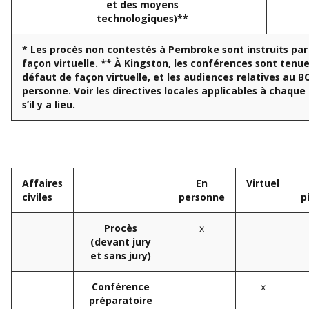
et des moyens
technologiques)**
*
Les procès non contestés à Pembroke sont instruits par
façon virtuel
le.
**
À Kingston, les conférences sont tenue
défaut de façon virtuelle, et les audiences relatives au B
personne
.
Voir les directives locales applicables à chaque 
s’il y a lieu.
Affaires
En
Virtuel
civiles
personne
p
x
Procès
(devant jury
et sans jury)
x
Conférence
préparatoire