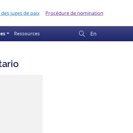
 des juges de paix
Procédure de nomination
En
ues
Ressources
tario