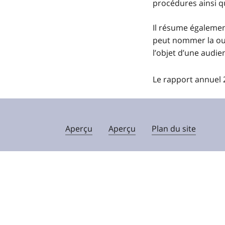
procédures ainsi qu
Il résume également
peut nommer la ou l
l’objet d’une audie
Le rapport annuel 
Aperçu
Aperçu
Plan du site